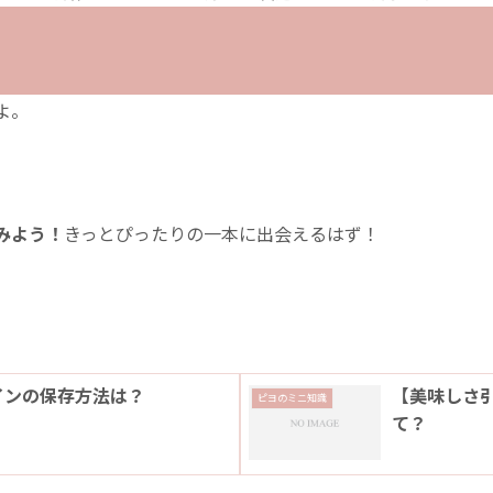
よ。
みよう！
きっとぴったりの一本に出会えるはず！
インの保存方法は？
【美味しさ
ピヨのミニ知識
て？