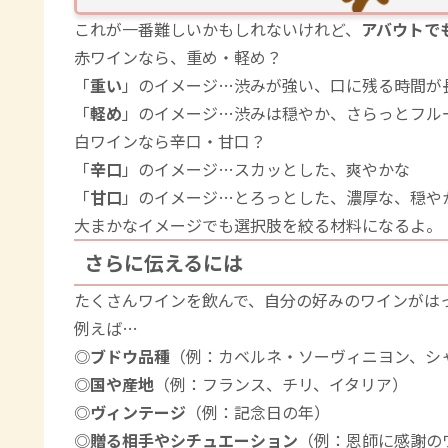
これが一番難しいかもしれないけれど、
アバウトで
赤ワインなら、重め・軽め？
「
重い
」のイメージ…渋みが強い、口に残る時間が
「
軽め
」のイメージ…渋みは穏やか、さらっとフル
白ワインなら辛口・甘口？
「
辛口
」のイメージ…スカッとした、爽やかな
「
甘口
」のイメージ…とろっとした、濃厚な、穏や
大まかなイメージでも選択肢を絞る材料になるよ。
さらに伝えるには
たくさんワインを飲んで、自分の好みのワインがは
例えば…
◎
ブドウ品種
（例：カベルネ・ソーヴィニヨン、シ
◎
国や産地
（例：フランス、チリ、イタリア）
◎
ヴィンテージ
（例：記念日の年）
◎
贈る相手やシチュエーション
（例：恩師に感謝の